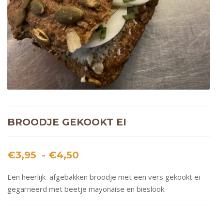
BROODJE GEKOOKT EI
Prijsklasse:
€
3,95
-
€
4,50
€3,95
Een heerlijk afgebakken broodje met een vers gekookt ei
tot
gegarneerd met beetje mayonaise en bieslook.
€4,50