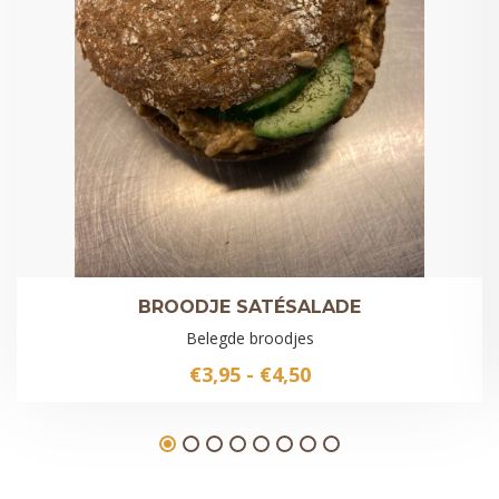
BROODJE SATÉSALADE
Belegde broodjes
Prijsklasse:
€
3,95
-
€
4,50
€3,95
tot
€4,50