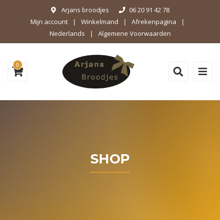
Arjans broodjes
06 20 91 42 78
Mijn account
Winkelmand
Afrekenpagina
Nederlands
Algemene Voorwaarden
0
SHOP