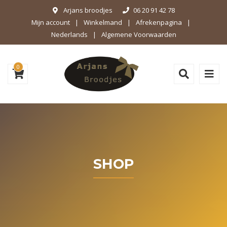
Arjans broodjes
06 20 91 42 78
Mijn account
Winkelmand
Afrekenpagina
Nederlands
Algemene Voorwaarden
0
SHOP