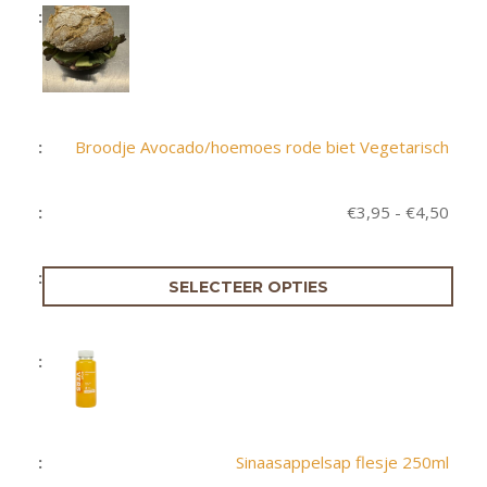
Broodje Avocado/hoemoes rode biet Vegetarisch
Prijs
€
3,95
-
€
4,50
€3,9
tot
€4,5
SELECTEER OPTIES
Sinaasappelsap flesje 250ml