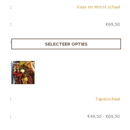
Kaas en Worst schaal
€
69,50
SELECTEER OPTIES
Tapasschaal
Prijs
€
49,50
-
€
69,50
€49,
tot