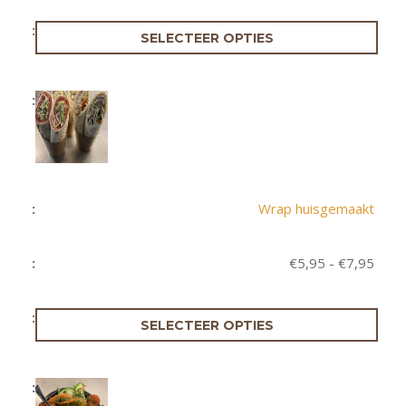
SELECTEER OPTIES
Wrap huisgemaakt
Prijs
€
5,95
-
€
7,95
€5,9
tot
€7,9
SELECTEER OPTIES