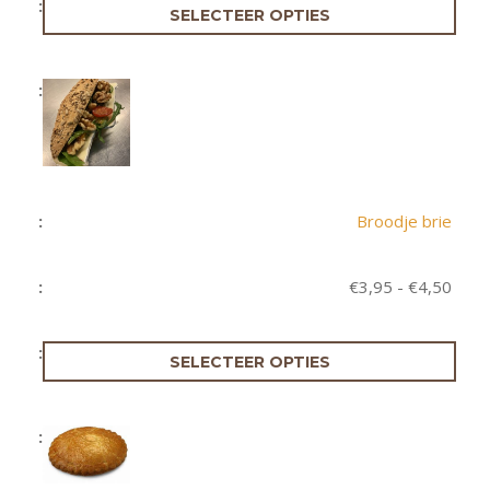
€4,5
SELECTEER OPTIES
Broodje brie
Prijs
€
3,95
-
€
4,50
€3,9
tot
€4,5
SELECTEER OPTIES