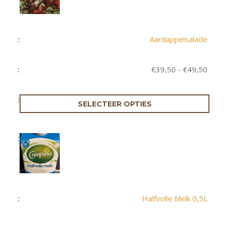
Aardappelsalade
Prijs
€
39,50
-
€
49,50
€39,
tot
€49,
SELECTEER OPTIES
Halfvolle Melk 0,5L