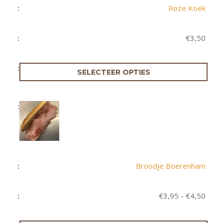
Roze Koek
€
3,50
SELECTEER OPTIES
Broodje Boerenham
Prijs
€
3,95
-
€
4,50
€3,9
tot