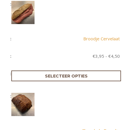
Broodje Cervelaat
Prijs
€
3,95
-
€
4,50
€3,9
tot
€4,5
SELECTEER OPTIES