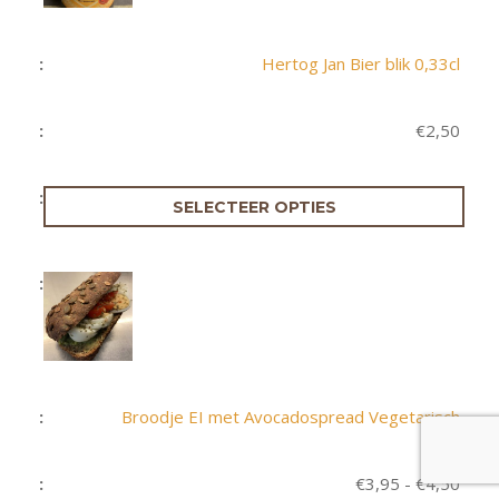
Hertog Jan Bier blik 0,33cl
€
2,50
SELECTEER OPTIES
Broodje EI met Avocadospread Vegetarisch
Prijs
€
3,95
-
€
4,50