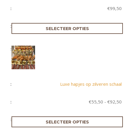
€
99,50
SELECTEER OPTIES
Luxe hapjes op zilveren schaal
Prijs
€
55,50
-
€
92,50
€55,
tot
€92,
SELECTEER OPTIES