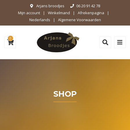
Arjans broodjes
06 20 91 42 78
Mijn account
Winkelmand
Afrekenpagina
Nederlands
Algemene Voorwaarden
0
SHOP