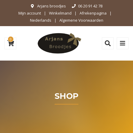
Arjans broodjes
06 20 91 42 78
Mijn account
Winkelmand
Afrekenpagina
Nederlands
Algemene Voorwaarden
0
SHOP