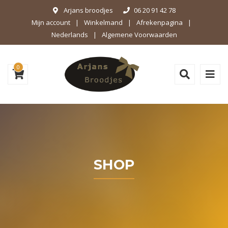
Arjans broodjes
06 20 91 42 78
Mijn account
Winkelmand
Afrekenpagina
Nederlands
Algemene Voorwaarden
0
SHOP