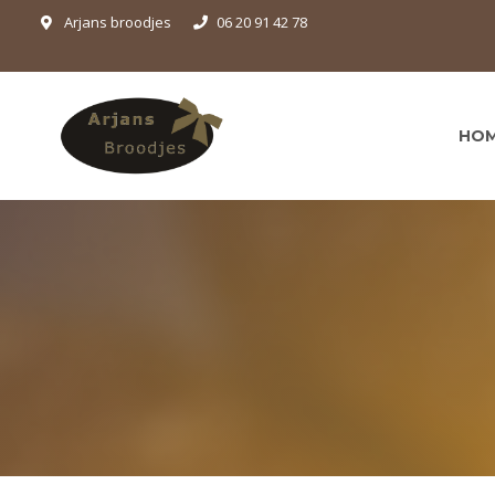
Arjans broodjes
06 20 91 42 78
HO