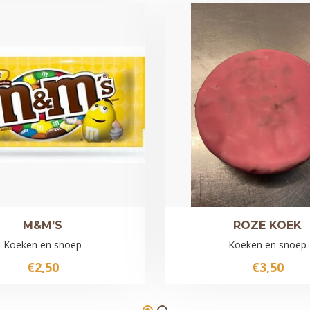
M&M’S
ROZE KOEK
Koeken en snoep
Koeken en snoep
€
2,50
€
3,50