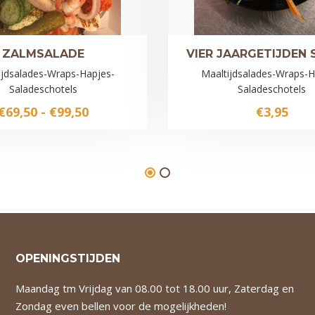
ZALMSALADE
VIER JAARGETIJDEN 
ijdsalades-Wraps-Hapjes-
Maaltijdsalades-Wraps-H
Saladeschotels
Saladeschotels
Prijsklasse:
€
69,50
-
€
99,50
€
3,95
€69,50
tot
€99,50
OPENINGSTIJDEN
Maandag tm Vrijdag van 08.00 tot 18.00 uur, Zaterdag en
Zondag even bellen voor de mogelijkheden!