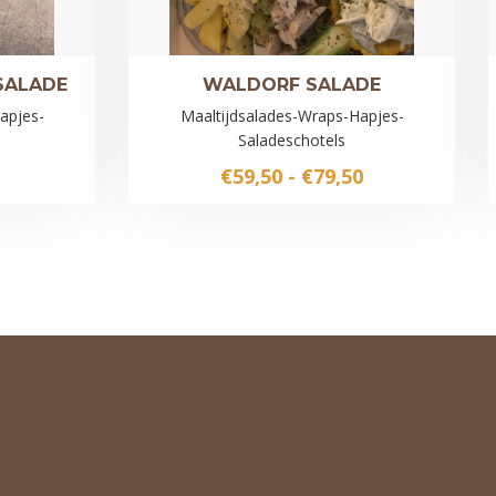
SALADE
WALDORF SALADE
apjes-
Maaltijdsalades-Wraps-Hapjes-
Saladeschotels
Prijsklasse:
€
59,50
-
€
79,50
€59,50
tot
€79,50