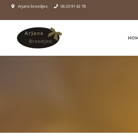
Arjans broodjes
06 20 91 42 78
HO