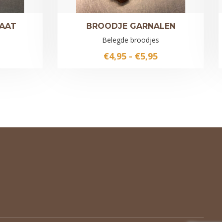
AAT
BROODJE GARNALEN
Belegde broodjes
Prijsklasse:
Prijsklasse:
€
4,95
-
€
5,95
€3,95
€4,95
tot
tot
€4,50
€5,95