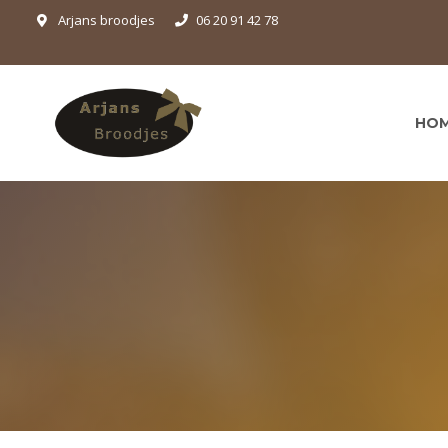
Arjans broodjes
06 20 91 42 78
HO