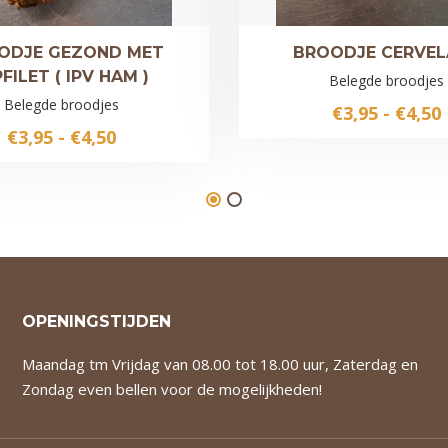
ODJE GEZOND MET
BROODJE CERVEL
PFILET ( IPV HAM )
Belegde broodjes
Belegde broodjes
€
3,95
-
€
4,50
Prijsklasse:
€
3,95
-
€
4,50
€3,95
tot
€4,50
OPENINGSTIJDEN
Maandag tm Vrijdag van 08.00 tot 18.00 uur, Zaterdag en
Zondag even bellen voor de mogelijkheden!