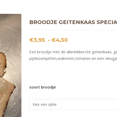
BROODJE GEITENKAAS SPECI
Prijsklasse:
€
3,95
-
€
4,50
€3,95
Een broodje met de allerlekkerste geitenkaas, g
tot
pijnboompitten,walnoten,tomaten en een vleugje
€4,50
soort broodje