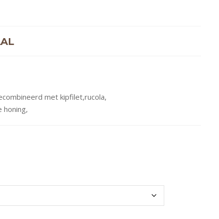
AAL
ecombineerd met kipfilet,rucola,
 honing,