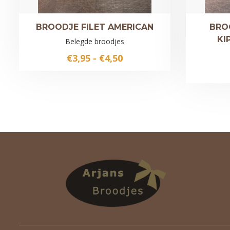
BROODJE FILET AMERICAN
BRO
KI
Belegde broodjes
Prijsklasse:
€
3,95
-
€
4,50
€3,95
tot
€4,50