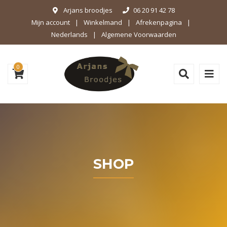
Arjans broodjes
06 20 91 42 78
Mijn account
Winkelmand
Afrekenpagina
Nederlands
Algemene Voorwaarden
0
SHOP