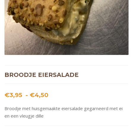
BROODJE EIERSALADE
Prijsklasse:
€
3,95
-
€
4,50
€3,95
Broodje met huisgemaakte eiersalade gegarneerd met ei
tot
en een vleugje dille
€4,50