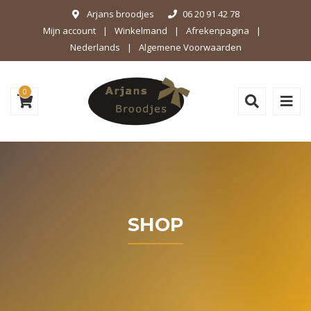
Arjans broodjes
06 20 91 42 78
Mijn account
Winkelmand
Afrekenpagina
Nederlands
Algemene Voorwaarden
0
SHOP