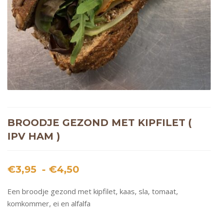
BROODJE GEZOND MET KIPFILET (
IPV HAM )
Prijsklasse:
€
3,95
-
€
4,50
€3,95
Een broodje gezond met kipfilet, kaas, sla, tomaat,
tot
komkommer, ei en alfalfa
€4,50